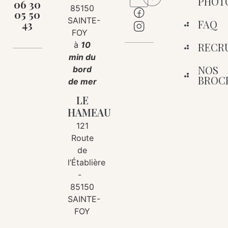
PHOT
06 30
85150
05 50
SAINTE-
FAQ
43
FOY
à
10
RECR
min du
NOS
bord
BROC
de mer
LE
HAMEAU
121
Route
de
l’Établière
-
85150
SAINTE-
FOY