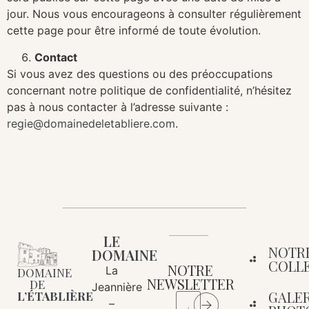
jour. Nous vous encourageons à consulter régulièrement
cette page pour être informé de toute évolution.
Contact
Si vous avez des questions ou des préoccupations
concernant notre politique de confidentialité, n’hésitez
pas à nous contacter à l’adresse suivante :
regie@domainedeletabliere.com
.
LE
NOTR
DOMAINE
COLL
NOTRE
La
DOMAINE
NEWSLETTER
DE
Jeannière
GALER
L’ÉTABLIÈRE
–