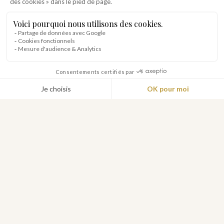
manifestation ?
Pouvons-nous utiliser tous les espaces
extérieurs ?
Pouvons-nous profiter de l’étang du
Domaine ?
Pouvons-nous utiliser la piscine ?
Les portails principaux du Domaine (coté
foret et Hameau) seront-ils ouverts ?
Qui est en charge de l’accueil des invités ?
Il y a-t-il un état des lieux entrant et
sortant avec une personne du Domaine ?